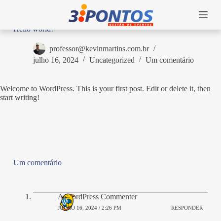
P
u
l
Hello world!
a
r
professor@kevinmartins.com.br
p
julho 16, 2024
Uncategorized
Um comentário
a
r
a
Welcome to WordPress. This is your first post. Edit or delete it, then
o
start writing!
c
o
n
t
e
ú
d
o
Um comentário
A WordPress Commenter
JULHO 16, 2024 / 2:26 PM
RESPONDER