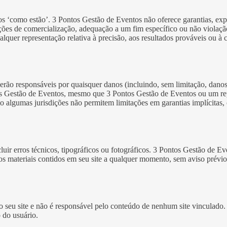
s ‘como estão’. 3 Pontos Gestão de Eventos não oferece garantias, expres
ições de comercialização, adequação a um fim específico ou não violação
uer representação relativa à precisão, aos resultados prováveis ​​ou à 
o responsáveis ​​por quaisquer danos (incluindo, sem limitação, danos
os Gestão de Eventos, mesmo que 3 Pontos Gestão de Eventos ou um rep
mo algumas jurisdições não permitem limitações em garantias implícitas
ir erros técnicos, tipográficos ou fotográficos. 3 Pontos Gestão de Eve
nos materiais contidos em seu site a qualquer momento, sem aviso prév
o seu site e não é responsável pelo conteúdo de nenhum site vinculado.
o do usuário.