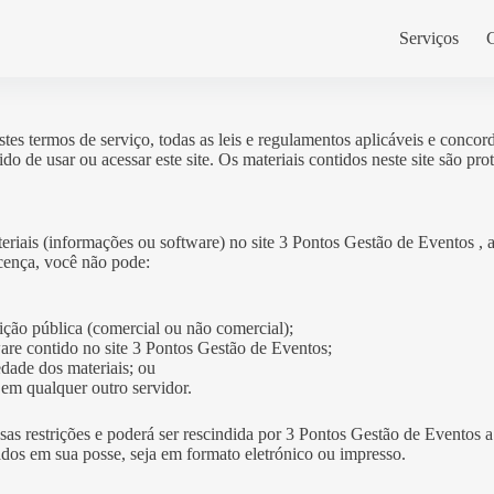
Serviços
tes termos de serviço, todas as leis e regulamentos aplicáveis ​​e conco
 de usar ou acessar este site. Os materiais contidos neste site são prote
ais (informações ou software) no site 3 Pontos Gestão de Eventos , ape
licença, você não pode:
bição pública (comercial ou não comercial);
ware contido no site 3 Pontos Gestão de Eventos;
edade dos materiais; ou
s em qualquer outro servidor.
sas restrições e poderá ser rescindida por 3 Pontos Gestão de Eventos 
ados em sua posse, seja em formato eletrónico ou impresso.