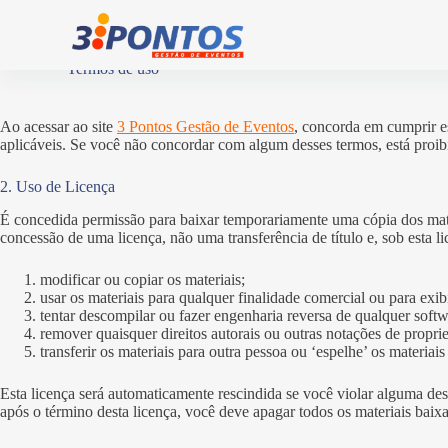
P
u
l
Termos de uso
a
r
p
Ao acessar ao site
a
3 Pontos Gestão de Eventos
, concorda em cumprir es
aplicáveis. Se você não concordar com algum desses termos, está proibido
r
a
o
2. Uso de Licença
c
o
É concedida permissão para baixar temporariamente uma cópia dos materi
n
concessão de uma licença, não uma transferência de título e, sob esta 
t
e
modificar ou copiar os materiais;
ú
usar os materiais para qualquer finalidade comercial ou para exi
d
tentar descompilar ou fazer engenharia reversa de qualquer soft
o
remover quaisquer direitos autorais ou outras notações de propri
transferir os materiais para outra pessoa ou ‘espelhe’ os materiai
Esta licença será automaticamente rescindida se você violar alguma des
após o término desta licença, você deve apagar todos os materiais baix